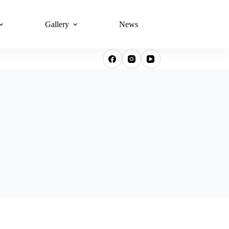
Gallery
News
JMJ Lay Associatio