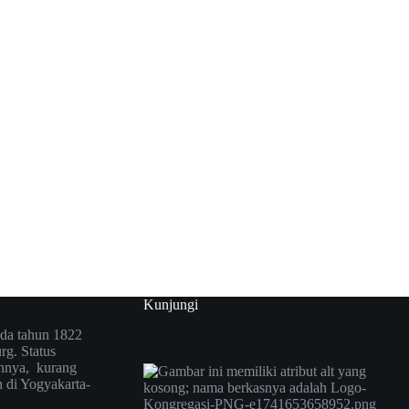
Kunjungi
ada tahun 1822
rg. Status
nnya, kurang
n di Yogyakarta-