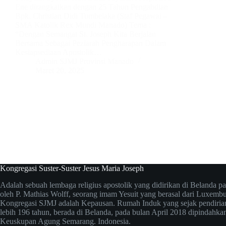
Ene dirangkaikan dengan 25 Tahun Pengabdian
Bpk. Christian Didi Tumbelaka (Staf Pegawai –
SMA Katolik Rex Mundi Manado) Tema :
“Dengan Semangat St. Joseph Kita Berjalan
Bersama Sebagai Peziarah Pengharapan Dalam
Kesiapsediaan Apostolik…
Admin SJMJ Provinsi Manado
Maret 20, 2025
Kongregasi Suster-Suster Jesus Maria Joseph
Adalah sebuah lembaga religius apostolik yang didirikan di Belanda p
oleh P. Mathias Wolff, seorang imam Yesuit yang berasal dari Luxembu
Kongregasi SJMJ adalah Kepausan. Rumah Induk yang sejak pendiria
lebih 196 tahun, berada di Belanda, pada bulan April 2018 dipindahka
Keuskupan Agung Semarang. Indonesia.