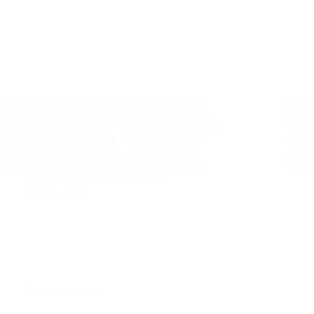
Dalam rangka Hari Komunikasi Sedunia ke-60
Bahag
Tahun 2026, Gereja mengangkat tema “Menjaga
Sejak 
Suara dan Wajah Manusia” (Custodire voci e volti
semua 
umani). Tema ini mengajak kita untuk semakin
Pada 
menyadari bahwa suara dan wajah merupakan
Disney
anugerah sakral dari Allah, Sang Pencipta, yang…
bahag
Admin SJMJ Provinsi Manado
Mei 20, 2026
Education
,
Hope