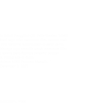
ia dalam Panggilan (Sr. Petra Gareso, SJMJ)
kecil saya suka menonton film, namun tidak
film memiliki kebahagiaan di akhir cerita.
akhirnya saya memilih untuk menonton film
 karena pasti filmnya berakhir dengan
ia. Hidup kita di dunia…
Admin SJMJ Provinsi Manado
Desember 3, 2025
Education
,
Hope