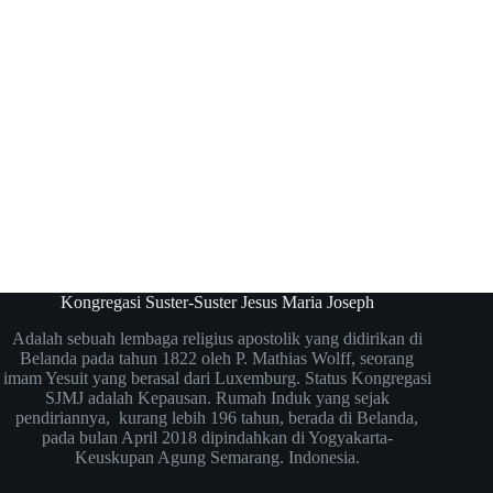
Kongregasi Suster-Suster Jesus Maria Joseph
Adalah sebuah lembaga religius apostolik yang didirikan di
Belanda pada tahun 1822 oleh P. Mathias Wolff, seorang
imam Yesuit yang berasal dari Luxemburg. Status Kongregasi
SJMJ adalah Kepausan. Rumah Induk yang sejak
pendiriannya, kurang lebih 196 tahun, berada di Belanda,
pada bulan April 2018 dipindahkan di Yogyakarta-
Keuskupan Agung Semarang. Indonesia.