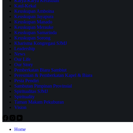
Karya-Karya Kerasulan
Kaul-Kekal
Keuskupan Amboina
Keuskupan Jayapura
Keuskupan Manado
Keuskupan Merauke
Keuskupan Samarinda
Keuskupan Sorong
Kharisma Kongregasi SJMJ
Leadership
News
Our Life
Our Story
Pemberkatan Biara Sambiut
Peresmian & Pemberkatan Kapel & Biara
Pesta Pendiri
Sambutan Pimpinan Provinsial
Spiritualitas SJMJ
Spirituality
Taman Makam Pekuburan
Vision
Home