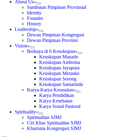
About Us
Sambutan Pimpinan Provinsial
Identity
Founder
History
Leadership
Dewan Pimpinan Kongregasi
Dewan Pimpinan Provinsi
Vision
Berkaya di 6 Keuskupan
Keuskupan Manado
Keuskupan Amboina
Keuskupan Jayapura
Keuskupan Merauke
Keuskupan Sorong
Keuskupan Samarinda
Karya-Karya Kerasulan
Karya Pendidikan
Karya Kesehatan
Karya Sosial Pastoral
Spirituality
Spiritualitas SJMJ
Ciri Khas Spiritualitas SJMJ
Kharisma Kongregasi SJMJ